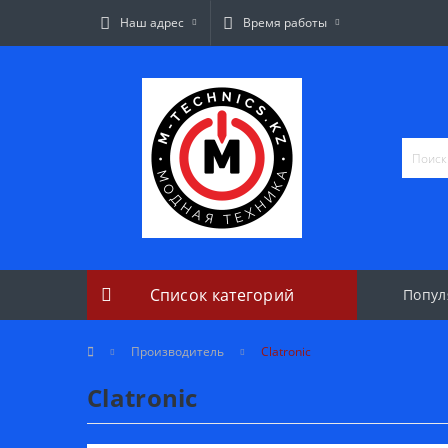
Наш адрес
Время работы
Список категорий
Попул
Производитель
Clatronic
Clatronic