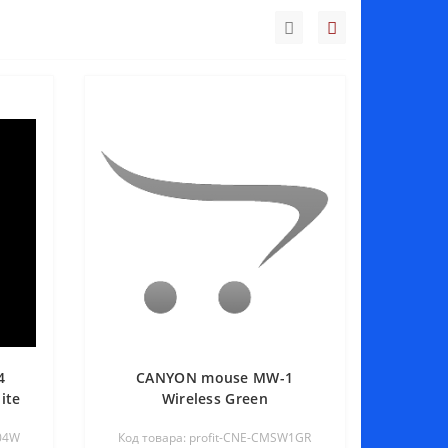
4
CANYON mouse MW-1
ite
Wireless Green
W04W
Код товара: profit-CNE-CMSW1GR