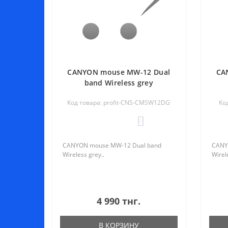
CANYON mouse MW-12 Dual
CA
band Wireless grey
Код товара: profit-CNS-CMSW12DG
Ко
0
CANYON mouse MW-12 Dual band
CANY
Wireless grey..
Wirele
4 990 тнг.
В КОРЗИНУ