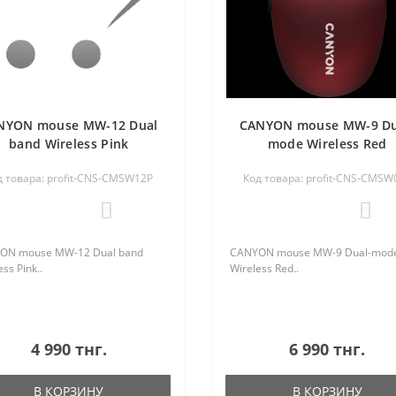
NYON mouse MW-12 Dual
CANYON mouse MW-9 Du
band Wireless Pink
mode Wireless Red
д товара: profit-CNS-CMSW12P
Код товара: profit-CNS-CMSW
0
0
ON mouse MW-12 Dual band
CANYON mouse MW-9 Dual-mod
ss Pink..
Wireless Red..
4 990 тнг.
6 990 тнг.
В КОРЗИНУ
В КОРЗИНУ