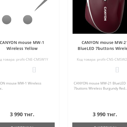
CANYON mouse MW-1
CANYON mouse MW-2
Wireless Yellow
BlueLED 7buttons Wirel
Burgundy Red
д товара: profit-CNE-CMSW1Y
Код товара: profit-CNS-CMSW
0
0
ON mouse MW-1 Wireless
CANYON mouse MW-21 BlueLED
..
7buttons Wireless Burgundy Red..
3 990 тнг.
3 990 тнг.