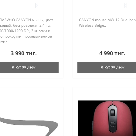
колесо прокрутки,
0
0
орезиненное покрытие
CMSW1O CANYON мышь, цвет -
CANYON mouse MW-12 Dual ban
евый, беспроводная 2.4 Гц,
Wireless Beige..
00/1000/1200 DPI, 3 кнопки и
со прокрутки, прорезиненное
тие..
3 990 тнг.
4 990 тнг.
В КОРЗИНУ
В КОРЗИНУ