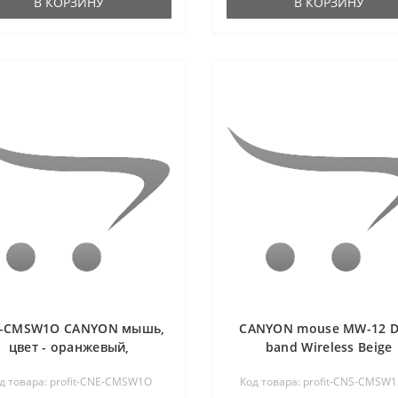
В КОРЗИНУ
В КОРЗИНУ
-CMSW1O CANYON мышь,
CANYON mouse MW-12 D
цвет - оранжевый,
band Wireless Beige
еспроводная 2.4 Гц, DPI
д товара: profit-CNE-CMSW1O
Код товара: profit-CNS-CMSW
1000/1200 DPI, 3 кнопки и