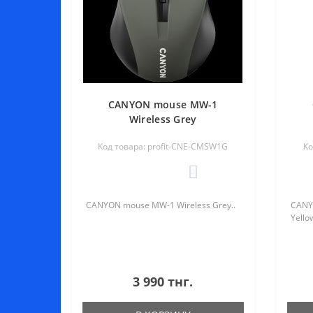
CANYON mouse MW-1
Wireless Grey
Код товара: profit-CNE-CMSW1G
Ко
0
CANYON mouse MW-1 Wireless Grey..
CANY
Yellow
3 990 тнг.