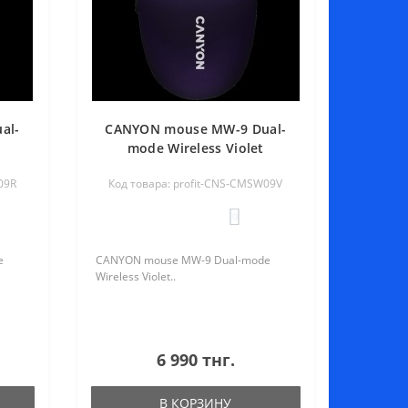
al-
CANYON mouse MW-9 Dual-
mode Wireless Violet
09R
Код товара: profit-CNS-CMSW09V
0
e
CANYON mouse MW-9 Dual-mode
Wireless Violet..
6 990 тнг.
В КОРЗИНУ