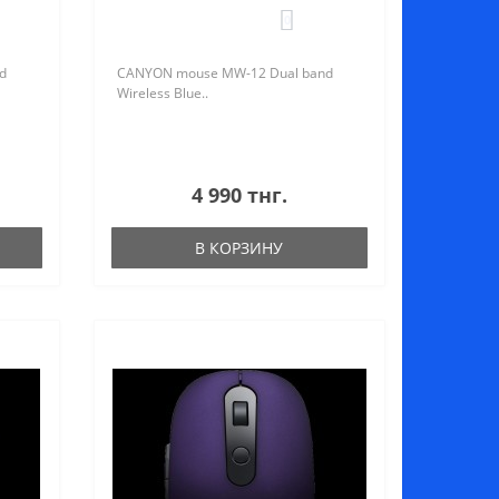
0
d
CANYON mouse MW-12 Dual band
Wireless Blue..
4 990 тнг.
В КОРЗИНУ