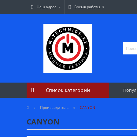
Наш адрес
Время работы
Список категорий
Попул
Производитель
CANYON
CANYON