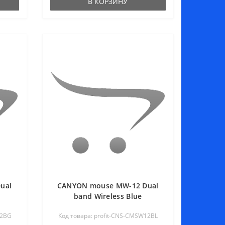
В КОРЗИНУ
ual
CANYON mouse MW-12 Dual
band Wireless Blue
12BG
Код товара: profit-CNS-CMSW12BL