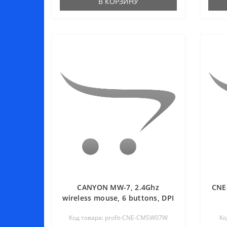
В КОРЗИНУ
CANYON MW-7, 2.4Ghz
CNE
wireless mouse, 6 buttons, DPI
800/1200/1600, with 1 AA
б
Код товара: profit-CNE-CMSW07W
Ко
battery ,size
800/