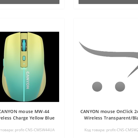
CANYON mouse MW-44
CANYON mouse OnClick 24
reless Charge Yellow Blue
Wireless Transparent/Bl
 товара: profit-CNS-CMSW44UA
Код товара: profit-CNS-CMSW