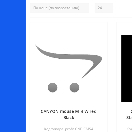
CANYON mouse M-4 Wired
Black
3b
Код товара: profit-CNE-CMS4
Ко