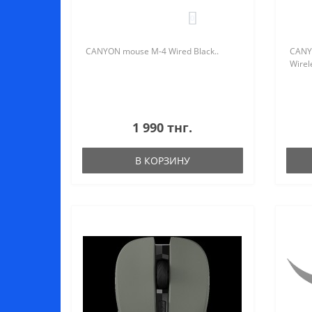
0
CANYON mouse M-4 Wired Black..
CANY
Wirel
1 990 тнг.
В КОРЗИНУ