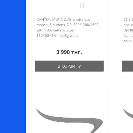
110*60*37mm,58g,white
0
пр
CANYON MW-7, 2.4Ghz wireless
CNE-
mouse, 6 buttons, DPI 800/1200/1600,
оранж
with 1 AA battery ,size
DPI 8
110*60*37mm,58g,white..
коле
покры
3 990 тнг.
В КОРЗИНУ