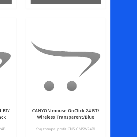
 BT/
CANYON mouse OnClick 24 BT/
ack
Wireless Transparent/Blue
24B
Код товара: profit-CNS-CMSW24BL