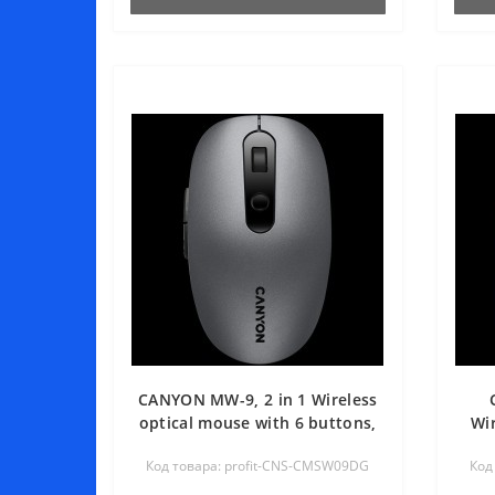
CANYON MW-9, 2 in 1 Wireless
optical mouse with 6 buttons,
Wi
DPI 800/1000/1200/1500, 2
Код товара: profit-CNS-CMSW09DG
Код
mode(BT/ 2.4GHz), Battery
AA*1pcs, Grey,