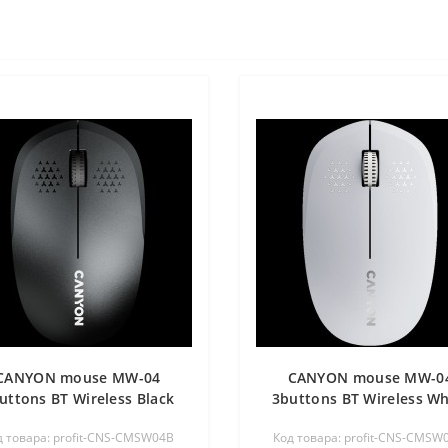
CANYON mouse MW-04
CANYON mouse MW-0
uttons BT Wireless Black
3buttons BT Wireless Wh
д товара: profit-CNS-CMSW04B
Код товара: profit-CNS-CMS