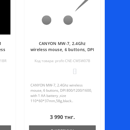
1
CANYON MW-7, 2.4Ghz
ess
wireless mouse, 6 buttons, DPI
800/1200/1600, with 1 AA
21BR
Код товара: profit-CNE-CMSW07B
battery ,size
110*60*37mm,58g,black
0
CANYON MW-7, 2.4Ghz wireless
mouse, 6 buttons, DPI 800/1200/1600,
with 1 AA battery ,size
110*60*37mm,58g,black..
3 990 тнг.