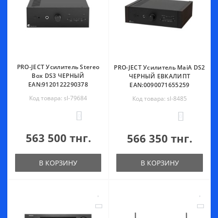
PRO-JECT Усилитель Stereo
PRO-JECT Усилитель MaiA DS2
Вох DS3 ЧЕРНЫЙ
ЧЕРНЫЙ ЕВКАЛИПТ
EAN:9120122290378
EAN:0090071655259
Код товара: sl-79684
Код товара: sl-8485
0
0
563 500 тнг.
566 350 тнг.
В КОРЗИНУ
В КОРЗИНУ