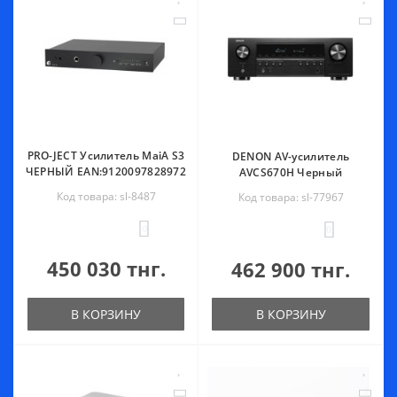
PRO-JECT Усилитель MaiA S3
DENON AV-усилитель
ЧЕРНЫЙ EAN:9120097828972
AVCS670H Черный
Код товара: sl-8487
Код товара: sl-77967
0
0
450 030 тнг.
462 900 тнг.
В КОРЗИНУ
В КОРЗИНУ