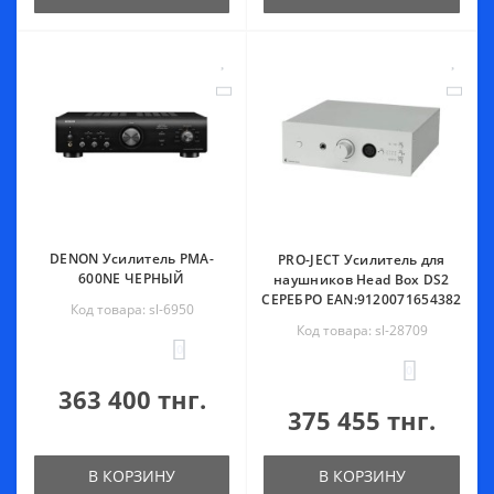
DENON Усилитель PMA-
PRO-JECT Усилитель для
600NE ЧЕРНЫЙ
наушников Head Box DS2
СЕРЕБРО EAN:9120071654382
Код товара: sl-6950
Код товара: sl-28709
0
0
363 400 тнг.
375 455 тнг.
В КОРЗИНУ
В КОРЗИНУ