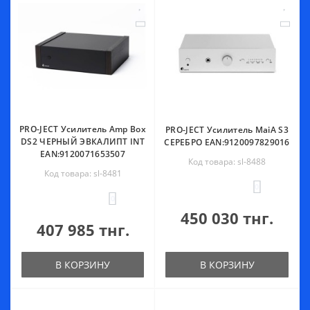
PRO-JECT Усилитель Amp Box
PRO-JECT Усилитель MaiA S3
DS2 ЧЕРНЫЙ ЭВКАЛИПТ INT
СЕРЕБРО EAN:9120097829016
EAN:9120071653507
Код товара: sl-8488
Код товара: sl-8481
0
0
450 030 тнг.
407 985 тнг.
В КОРЗИНУ
В КОРЗИНУ