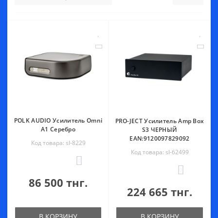
POLK AUDIO Усилитель Omni
PRO-JECT Усилитель Amp Box
A1 Серебро
S3 ЧЕРНЫЙ
EAN:9120097829092
Код товара: sl-8229
Код товара: sl-62499
0
0
86 500 тнг.
224 665 тнг.
В КОРЗИНУ
В КОРЗИНУ