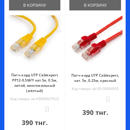
В КОРЗИНУ
В КОРЗИНУ
Патч-корд UTP Cablexpert
Патч-корд UTP Cablexpert,
PP12-0.5M/Y кат.5e, 0.5м,
кат. 5e, 0.25м, красный
литой, многожильный
Код товара: ak-00-00004935
(жёлтый)
Код товара: ak-Н0000027623
0
0
390 тнг.
390 тнг.