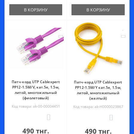
В КОРЗИНУ
В КОРЗИНУ
Патч-корд UTP Cablexpert
Патч-корд UTP Cablexpert
PP12-1.5M/V, кат.5e, 1.5м,
PP12-1.5M/Y кат.5e, 1.5м,
литой, многожильный
литой, многожильный
(фиолетовый)
(желтый)
Код товара: ak-00-00004451
Код товара: ak-Н0000023867
0
0
490 тнг.
490 тнг.