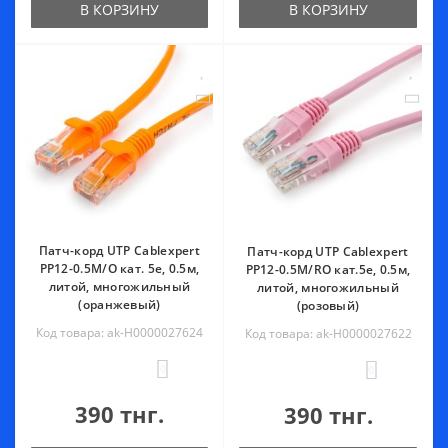
В КОРЗИНУ
В КОРЗИНУ
Патч-корд UTP Cablexpert
Патч-корд UTP Cablexpert
PP12-0.5M/O кат. 5e, 0.5м,
PP12-0.5M/RO кат.5e, 0.5м,
литой, многожильный
литой, многожильный
(оранжевый)
(розовый)
Код товара: ak-Н0000027624
Код товара: ak-Н0000027622
0
0
390 тнг.
390 тнг.