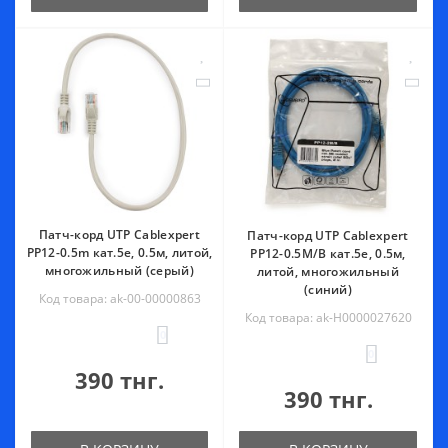
Патч-корд UTP Cablexpert
Патч-корд UTP Cablexpert
PP12-0.5m кат.5e, 0.5м, литой,
PP12-0.5M/B кат.5e, 0.5м,
многожильный (серый)
литой, многожильный
(синий)
Код товара: ak-00-00000863
Код товара: ak-Н0000027620
0
0
390 тнг.
390 тнг.