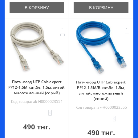
В КОРЗИНУ
В КОРЗИНУ
Патч-корд UTP Cablexpert
Патч-корд UTP Cablexpert
PP12-1.5M кат.5e, 1.5м, литой,
PP12-1.5M/B кат.5e, 1.5м,
многожильный (серый)
литой, многожильный
(синий)
Код товара: ak-Н0000023554
Код товара: ak-Н0000023555
0
0
490 тнг.
490 тнг.