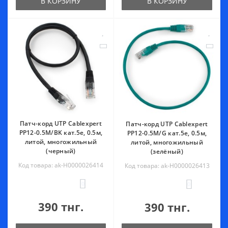
В КОРЗИНУ
В КОРЗИНУ
Патч-корд UTP Cablexpert
Патч-корд UTP Cablexpert
PP12-0.5M/BK кат.5e, 0.5м,
PP12-0.5M/G кат.5e, 0.5м,
литой, многожильный
литой, многожильный
(черный)
(зелёный)
Код товара: ak-Н0000026414
Код товара: ak-Н0000026413
0
0
390 тнг.
390 тнг.