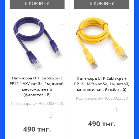
В КОРЗИНУ
В КОРЗИНУ
Патч-корд UTP Cablexpert
Патч-корд UTP Cablexpert
PP12-1M/V кат.5e, 1м, литой,
PP12-1M/Y кат.5e, 1м, литой,
многожильный
многожильный (жёлтый)
(фиолетовый)
Код товара: ak-Н0000023553
Код товара: ak-Н0000027628
0
0
490 тнг.
490 тнг.