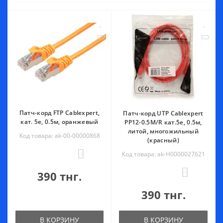
Патч-корд FTP Cablexpert,
Патч-корд UTP Cablexpert
кат. 5e, 0.5м, оранжевый
PP12-0.5M/R кат.5e, 0.5м,
литой, многожильный
Код товара: ak-00-00000868
(красный)
0
Код товара: ak-Н0000027621
0
390 тнг.
390 тнг.
В КОРЗИНУ
В КОРЗИНУ