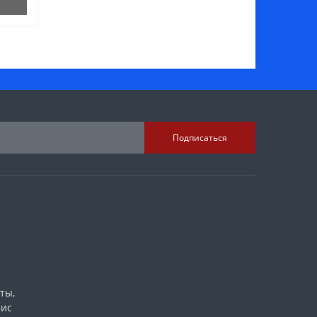
Подписаться
ты​,
фис