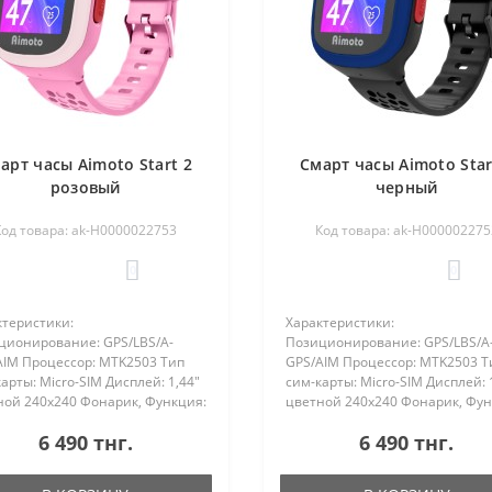
арт часы Aimoto Start 2
Смарт часы Aimoto Star
розовый
черный
Код товара: ak-Н0000022753
Код товара: ak-Н000002275
0
0
ктеристики:
Характеристики:
ционирование: GPS/LBS/A-
Позиционирование: GPS/LBS/A
AIM Процессор: MTK2503 Тип
GPS/AIM Процессор: MTK2503 Т
арты: Micro-SIM Дисплей: 1,44"
сим-карты: Micro-SIM Дисплей: 
ной 240х240 Фонарик, Функция:
цветной 240х240 Фонарик, Фун
тный звонок", Гео-зоны, Anti-
«Обратный звонок", Гео-зоны, A
6 490 тнг.
6 490 тнг.
 Дополнительные функции:
lost. Дополнительные функции:
 время, дни недели, будильник,
Дата, время, дни недели, буди
ша..