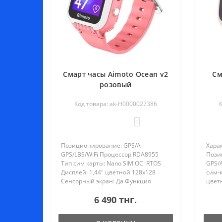
Смарт часы Aimoto Ocean v2
См
розовый
Код товара: ak-Н0000027386
0
Позиционирование: GPS/A-
Хара
GPS/LBS/WiFi Процессор RDA8955
Пози
Тип сим карты: Nano SIM ОС: RTOS
GPS/
Дисплей: 1,44" цветной 128х128
сим-к
Сенсорный экран: Да Функция
цвет
«Обратный звонок»: Да Гео-зоны: Да
«Обра
6 490 тнг.
Anti-lost: Да Доп.функции: Дата,
lost.
время, дни недели, будильник,
Дата,
шагом..
ша..