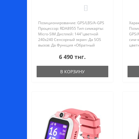
0
Позиционирование: GPS/LBS/A-GPS
Хара
Процессор: RDA8955 Тип симкарты:
Пози
Micro-SIM Дисплей: 144"цветной
GPS/
240х240 Сенсорный экран: Да SOS
сим-к
вызов: Да Функция «Обратный
цвет
звонок»: Да Гео-зоны: Да Доп.
Обрат
6 490 тнг.
функции Дата, время, будильник,
lost.
шагомер Аккумулятор: 400 мАч Моб..
Дата,
шагом
В КОРЗИНУ