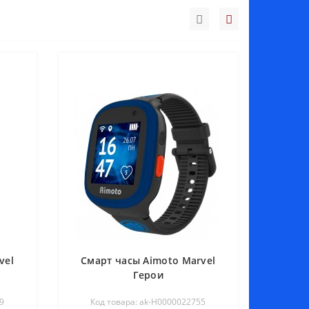
vel
Смарт часы Aimoto Marvel
Герои
9
Код товара: ak-Н0000022755