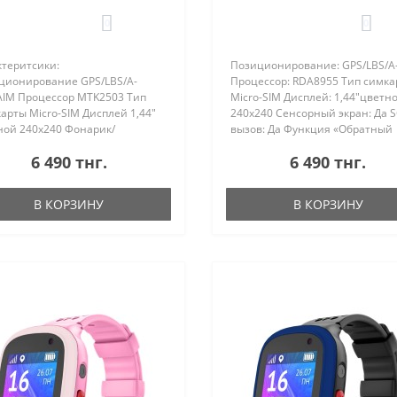
0
0
ктеритсики:
Позиционирование: GPS/LBS/A
ционирование GPS/LBS/A-
Процессор: RDA8955 Тип симка
AIM Процессор MTK2503 Тип
Micro-SIM Дисплей: 1,44"цветн
арты Micro-SIM Дисплей 1,44"
240х240 Сенсорный экран: Да 
ной 240х240 Фонарик/
вызов: Да Функция «Обратный
ный звонок/ Гео-зоны-/ Anti-
звонок»: Да Гео-зоны: Да Доп.
6 490 тнг.
6 490 тнг.
 Дополнительные функции:
функции Дата, время, будильни
 время, дни недели, будильник,
шагомер Аккумулятор: 400 мАч 
ер Аккумулят..
В КОРЗИНУ
В КОРЗИНУ