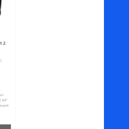
t 2
2
-
ип
1,44"
кция:
nti-
льник,