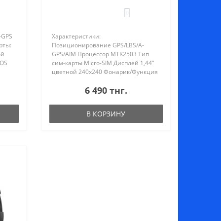
0
-GPS
Характеристики:
рты:
Позиционирование GPS/LBS/A-
ой
GPS/AIM Процессор MTK2503 Тип
SOS
сим-карты Micro-SIM Дисплей 1,44"
цветной 240х240 Фонарик/Функция
«Обратный звонок/Гео-зоны/Anti-
6 490 тнг.
к,
lost. Дополнительные функции Дата,
Мо..
время, дни недели, будильник,
шагомер Акку..
В КОРЗИНУ